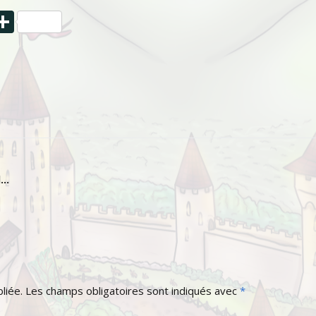
dIn
blr
hatsApp
Partager
d…
liée.
Les champs obligatoires sont indiqués avec
*